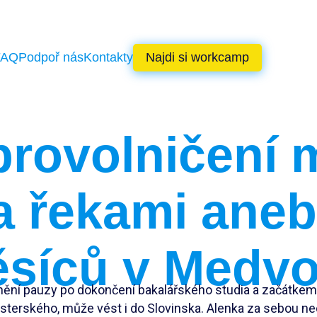
FAQ
Podpoř nás
Kontakty
Najdi si workcamp
rovolničení 
 řekami aneb
síců v Medv
nění pauzy po dokončení bakalářského studia a začátkem
sterského, může vést i do Slovinska. Alenka za sebou ne