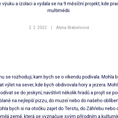
e výuku a izolaci a vydala se na 9 měsíční projekt, kde pra
multimédii.
2. 2. 2022
|
Alena Brabencová
u se rozhoduji, kam bych se o víkendu podívala. Mohla b
 výlet na sever, kde bych obdivovala hory a jezera. Mohl
podívat se do jeskyní, navštívit několik hradů a projít se 
laně na nejlepší pizzu, do muzeí nebo do našeho oblíbe
mohla bych si na otočku zajet do Terstu, do Záhřebu nebo 
omilá země, která se vyznačuje svým přírodním a kulturn