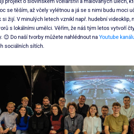
vuji projekt o slovinském včelařství a malovaných úlech, k
oc se těším, až včely vylétnou a já se s nimi budu moci uč
si žijí. V minulých letech vznikl např. hudební videoklip,
rů s lokálními umělci. Věřím, že náš tým letos vytvoří čty
ty. 😊 Do naší tvorby můžete nahlédnout na
Youtube kanál
h sociálních sítích.