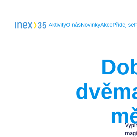
Aktivity
O nás
Novinky
Akce
Přidej se
Dob
dvěma
mě
Vypl
magi