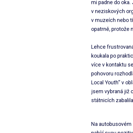
mi padne do oka. 
v neziskových org
v muzeích nebo tř
opatrně, protože 
Lehce frustrovan
koukala po prakti
více v kontaktu 
pohovoru rozhodla
Local Youth“ v ob
jsem vybraná již 
státnicích zabalil
Na autobusovém ná
nabíjí svou poziti