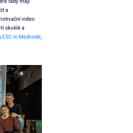
teré tady mají
it a
 motivační video
ři skvělé a
u ESC in Medvode
,