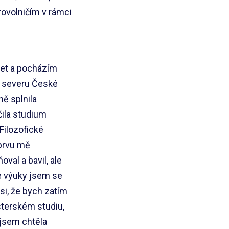
rovolničím v rámci
let a pocházím
 severu České
ně splnila
ila studium
 Filozofické
Zprvu mě
oval a bavil, ale
é výuky jsem se
 si, že bych zatím
sterském studiu,
 jsem chtěla