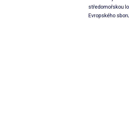
středomořskou lok
Evropského sboru 