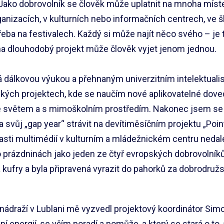
Jako dobrovolník se člověk může uplatnit na mnoha míst
anizacích, v kulturních nebo informačních centrech, ve š
eba na festivalech. Každý si může najít něco svého – je t
na dlouhodobý projekt může člověk vyjet jenom jednou.
á dálkovou výukou a přehnaným univerzitním intelektua
ckých projektech, kde se naučím nové aplikovatelné dove
se světem a s mimoškolním prostředím. Nakonec jsem s
 svůj „gap year“ strávit na devítiměsíčním projektu „Poin
lasti multimédií v kulturním a mládežnickém centru nedal
o prázdninách jako jeden ze čtyř evropských dobrovolníků
a kufry a byla připravená vyrazit do pahorků za dobrodruž
draží v Lublani mě vyzvedl projektový koordinátor Simon
vní energií, se vším poradí a pomůže, a který se stará o to,