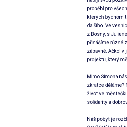
proběhl pro všech
kterých bychom ta
dalšího. Ve vesni
z Bosny, s Julien
přinášíme různé z
zábavné. Ačkoliv 
projektu, který m
Mimo Simona nás t
zkratce děláme? N
život ve městečk
solidarity a dobrov
Náš pobyt je rozčl