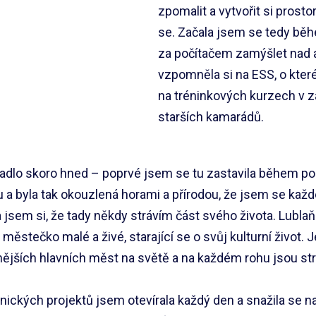
zpomalit a vytvořit si prost
se. Začala jsem se tedy běh
za počítačem zamýšlet nad a
vzpomněla si na ESS, o kter
na tréninkových kurzech v z
starších kamarádů.
adlo skoro hned – poprvé jsem se tu zastavila během po
 a byla tak okouzlená horami a přírodou, že jsem se každé
bila jsem si, že tady někdy strávím část svého života. Lubl
 městečko malé a živé, starající se o svůj kulturní život. 
nějších hlavních měst na světě a na každém rohu jsou s
ických projektů jsem otevírala každý den a snažila se naj