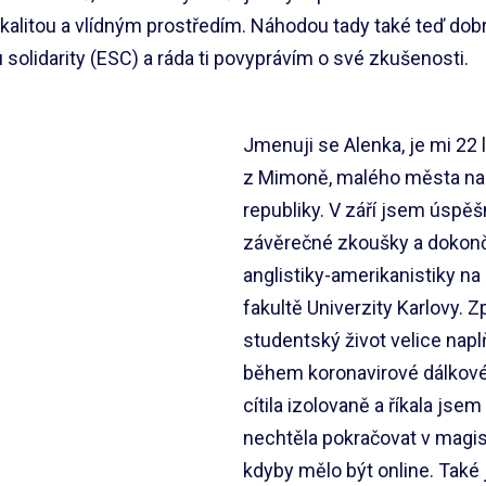
alitou a vlídným prostředím. Náhodou tady také teď dob
solidarity (ESC) a ráda ti povyprávím o své zkušenosti.
Jmenuji se Alenka, je mi 22 
z Mimoně, malého města na
republiky. V září jsem úspěš
závěrečné zkoušky a dokonč
anglistiky-amerikanistiky na
fakultě Univerzity Karlovy. 
studentský život velice naplň
během koronavirové dálkov
cítila izolovaně a říkala jsem
nechtěla pokračovat v magi
kdyby mělo být online. Také