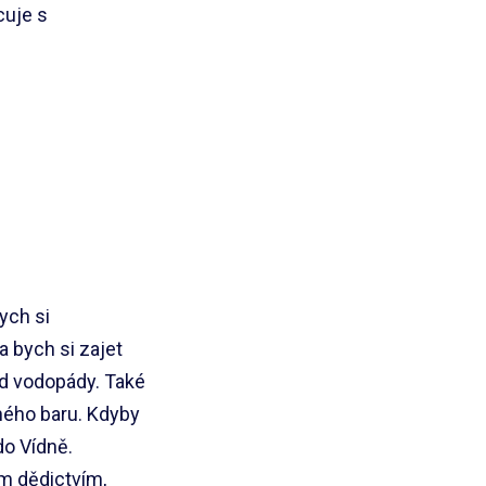
cuje s
ych si
a bych si zajet
pod vodopády. Také
ného baru. Kdyby
do Vídně.
ím dědictvím,