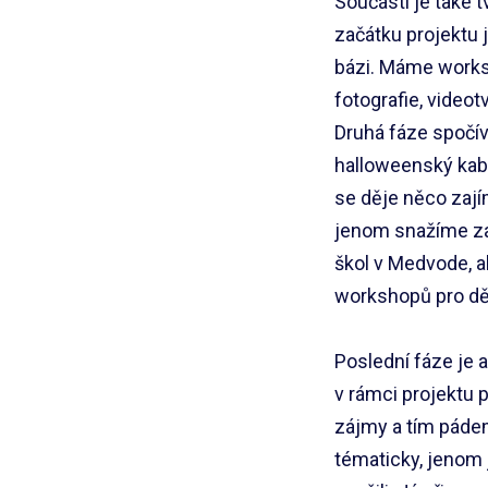
Součástí je také 
začátku projektu 
bázi. Máme worksh
fotografie, videot
Druhá fáze spočív
halloweenský kaba
se děje něco zají
jenom snažíme zai
škol v Medvode, 
workshopů pro dět
Poslední fáze je 
v rámci projektu 
zájmy a tím pádem
tématicky, jenom j