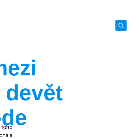
mezi
 devět
ode
 toho
chala