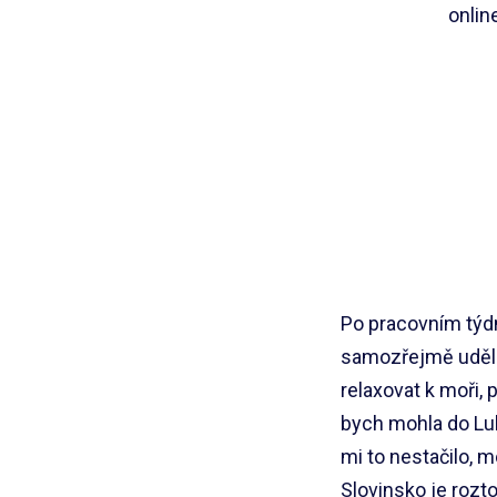
onlin
Po pracovním týdn
samozřejmě udělat
relaxovat k moři, 
bych mohla do Lub
mi to nestačilo, 
Slovinsko je rozt