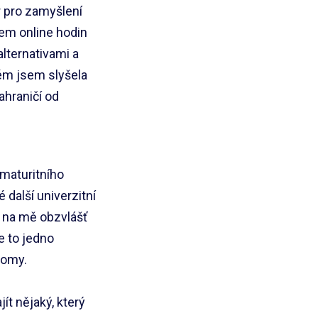
or pro zamyšlení
em online hodin
lternativami a
ém jsem slyšela
ahraničí od
maturitního
 další univerzitní
aň na mě obzvlášť
Je to jedno
tromy.
ít nějaký, který