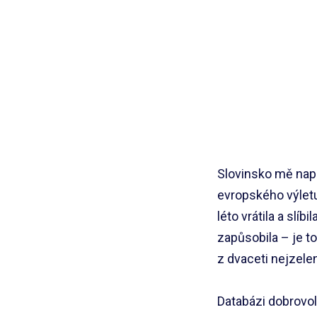
Slovinsko mě nap
evropského výletu
léto vrátila a slí
zapůsobila – je to
z dvaceti nejzele
Databázi dobrovoln