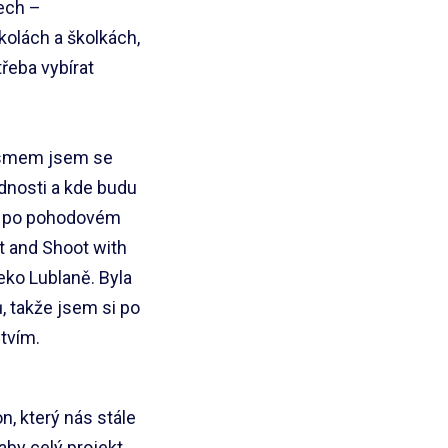
ech –
kolách a školkách,
řeba vybírat
lismem jsem se
dnosti a kde budu
e po pohodovém
t and Shoot with
eko Lublaně. Byla
, takže jsem si po
stvím.
, který nás stále
 aby celý projekt