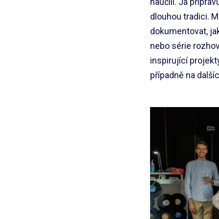
naučili. Já připra
dlouhou tradici. M
dokumentovat, jak 
nebo série rozhovo
inspirující projek
případně na dalšíc