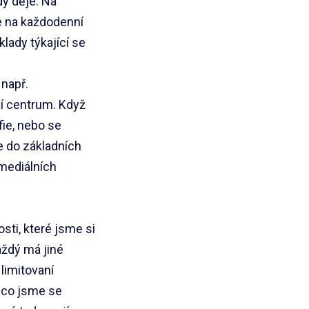
dy děje. Na
e na každodenní
lady týkající se
 např.
í centrum. Když
fie, nebo se
e do základních
mediálních
sti, které jsme si
aždý má jiné
limitovaní
, co jsme se