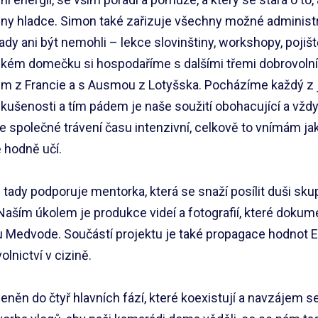
ny hladce. Simon také zařizuje všechny možné administra
dy ani být nemohli – lekce slovinštiny, workshopy, pojiš
ckém domečku si hospodaříme s dalšími třemi dobrovolní
em z Francie a s Ausmou z Lotyšska. Pocházíme každý z j
kušenosti a tím pádem je naše soužití obohacující a vžd
je společné trávení času intenzivní, celkově to vnímám jak
ě hodně učí.
ady podporuje mentorka, která se snaží posílit duši skup
aším úkolem je produkce videí a fotografií, které dokume
u Medvode. Součástí projektu je také propagace hodnot 
olnictví v cizině.
eněn do čtyř hlavních fází, které koexistují a navzájem se 