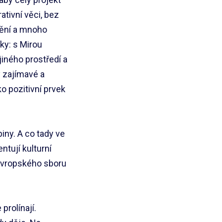
tivní věci, bez
tění a mnoho
ky: s Mirou
iného prostředí a
y zajímavé a
o pozitivní prvek
iny. A co tady ve
ntují kulturní
Evropského sboru
prolínají.