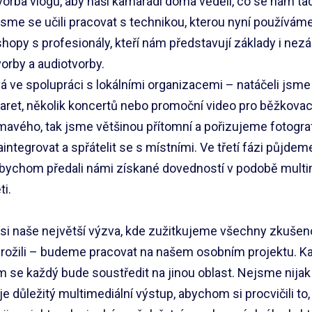
tvorba vlogů, aby naši kamarádi doma věděli, co se nám ta
jsme se učili pracovat s technikou, kterou nyní používám
opy s profesionály, kteří nám představují základy i nezák
vorby a audiotvorby.
á ve spolupráci s lokálními organizacemi – natáčeli jsme
ret, několik koncertů nebo promoční video pro běžkovac
mavého, tak jsme většinou přítomní a pořizujeme fotogra
ntegrovat a spřátelit se s místními. Ve třetí fázi půjdem
abychom předali námi získané dovedností v podobě multi
i.
asi naše největší výzva, kde zužitkujeme všechny zkušeno
prožili – budeme pracovat na našem osobním projektu. K
 se každý bude soustředit na jinou oblast. Nejsme nijak 
e důležitý multimediální výstup, abychom si procvičili to