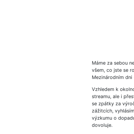
Máme za sebou nej
všem, co jste se r
Mezinárodním dni d
Vzhledem k okoln
streamu, ale i pře
se zpátky za výro
zážitcích, vyhlás
výzkumu o dopadu 
dovoluje.