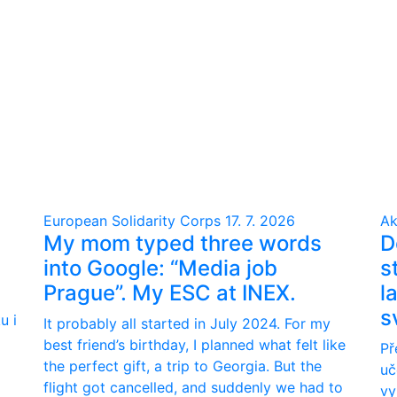
European Solidarity Corps
17. 7. 2026
Ak
My mom typed three words
D
into Google: “Media job
s
Prague”. My ESC at INEX.
l
s
u i
It probably all started in July 2024. For my
best friend’s birthday, I planned what felt like
Př
the perfect gift, a trip to Georgia. But the
uč
flight got cancelled, and suddenly we had to
vy