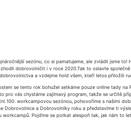
náročnější sezónu, co si pamatujeme, ale zvládli jsme to!
ozhodli dobrovolničit i v roce 2020.Tak to oslavte společně
obrovolnictva a vzdejme hold všem, kteří letos přiložili ruc
ostem se tento rok bohužel setkáme pouze online tady n
sto pro vás chystáme zajímavý program, takže se určitě př
ční 100. workcampovou sezónou, pohovoříme s našimi dobro
íme Dobrovolnice a Dobrovolníky roku a představíme ti výs
workcampů. Pojďme se potkat alespoň tak, jak nám to let