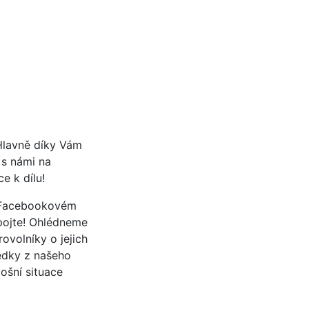
 Hlavně díky Vám
 s námi na
e k dílu!
a Facebookovém
ipojte! Ohlédneme
volníky o jejich
ledky z našeho
ošní situace