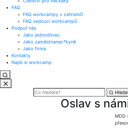
Členství pro INEXáky
FAQ
FAQ workcampy v zahraničí
FAQ vedoucí workcampů
Podpoř nás
Jako jednodlivec
Jako zaměstnanec*kyně
Jako firma
Kontakty
Najdi si workcamp
Hleda
Oslav s nám
MDD s
přeso