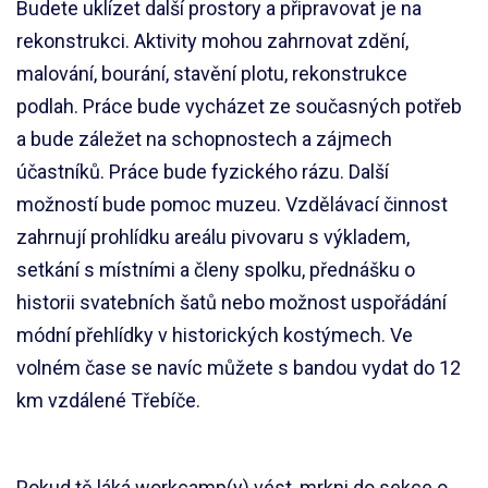
Budete uklízet další prostory a připravovat je na
rekonstrukci. Aktivity mohou zahrnovat zdění,
malování, bourání, stavění plotu, rekonstrukce
podlah. Práce bude vycházet ze současných potřeb
a bude záležet na schopnostech a zájmech
účastníků. Práce bude fyzického rázu. Další
možností bude pomoc muzeu. Vzdělávací činnost
zahrnují prohlídku areálu pivovaru s výkladem,
setkání s místními a členy spolku, přednášku o
historii svatebních šatů nebo možnost uspořádání
módní přehlídky v historických kostýmech. Ve
volném čase se navíc můžete s bandou vydat do 12
km vzdálené Třebíče.
Pokud tě láká workcamp(y) vést, mrkni do sekce o