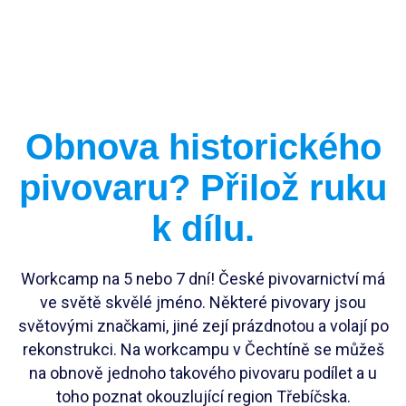
Vedoucí workcampu
Workcampy v Česku
Evropský sbor solidarity
Pracovní pozice
Obnova historického
Dlouhodobé projekty
Stáže
pivovaru? Přilož ruku
FAQ workcampy v zahraničí
Školení
Členství pro INEXáky
k dílu.
FAQ vedoucí workcampů
Jako jednodlivec
Jako zaměstnanec*kyně
Workcamp na 5 nebo 7 dní! České pivovarnictví má
ve světě skvělé jméno. Některé pivovary jsou
Jako firma
světovými značkami, jiné zejí prázdnotou a volají po
rekonstrukci. Na workcampu v Čechtíně se můžeš
na obnově jednoho takového pivovaru podílet a u
toho poznat okouzlující region Třebíčska.