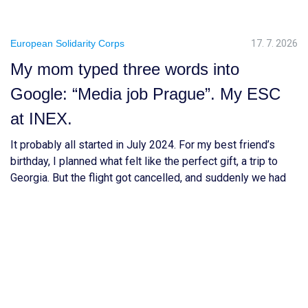
European Solidarity Corps
17. 7. 2026
My mom typed three words into
Google: “Media job Prague”. My ESC
at INEX.
It probably all started in July 2024. For my best friend’s
birthday, I planned what felt like the perfect gift, a trip to
Georgia. But the flight got cancelled, and suddenly we had
to rethink everything and choose a completely new
destination. After a long TikTok research session, we ended
up choosing Prague. Honestly, I […]