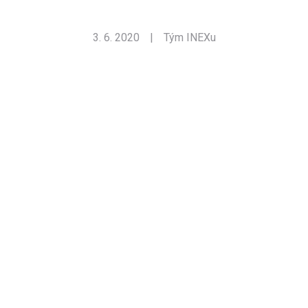
3. 6. 2020
|
Tým INEXu