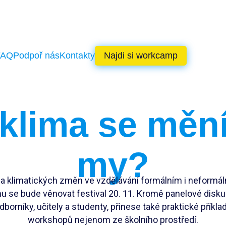
FAQ
Podpoř nás
Kontakty
Najdi si workcamp
klima se mění
my?
 klimatických změn ve vzdělávání formálním i neformá
u se bude věnovat festival 20. 11. Kromě panelové disku
dborníky, učitely a studenty, přinese také praktické příkla
workshopů nejenom ze školního prostředí.