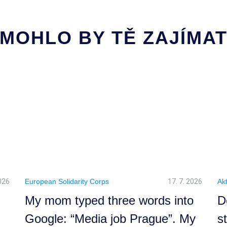
MOHLO BY TĚ ZAJÍMA
2026
European Solidarity Corps
17. 7. 2026
Akt
My mom typed three words into
D
Google: “Media job Prague”. My
s