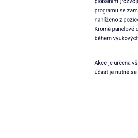
globálním (rozvoj
programu se zaměř
nahlíženo z pozic
Kromě panelové d
během výukových 
Akce je určena vš
účast je nutné se 