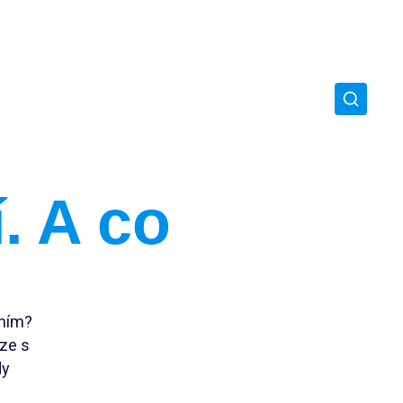
. A co
lním?
ze s
dy