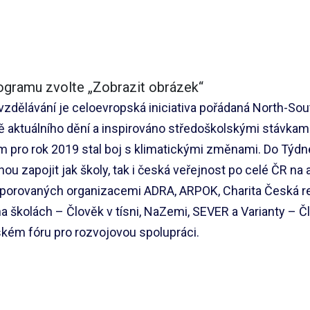
ogramu zvolte „Zobrazit obrázek“
vzdělávání je celoevropská iniciativa pořádaná North-Sou
ě aktuálního dění a inspirováno středoškolskými stávkami
 pro rok 2019 stal boj s klimatickými změnami. Do Týdn
ou zapojit jak školy, tak i česká veřejnost po celé ČR na 
porovaných organizacemi ADRA, ARPOK, Charita Česká re
a školách – Člověk v tísni, NaZemi, SEVER a Varianty – Čl
kém fóru pro rozvojovou spolupráci.