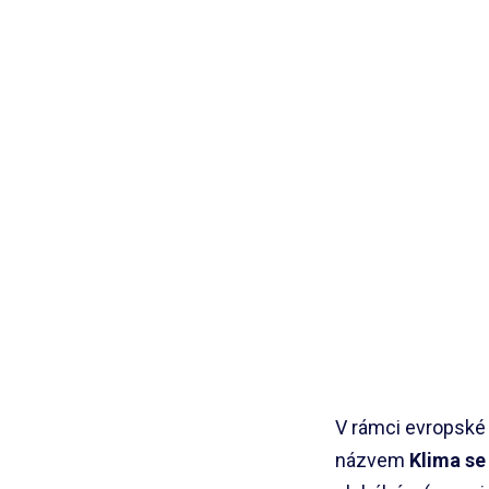
V rámci evropské 
názvem
Klima se