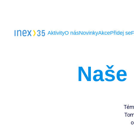
Aktivity
O nás
Novinky
Akce
Přidej se
Naše 
Téma
Tom
o