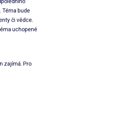
dpoledního
e. Téma bude
enty či vědce.
 téma uchopené
n zajímá. Pro