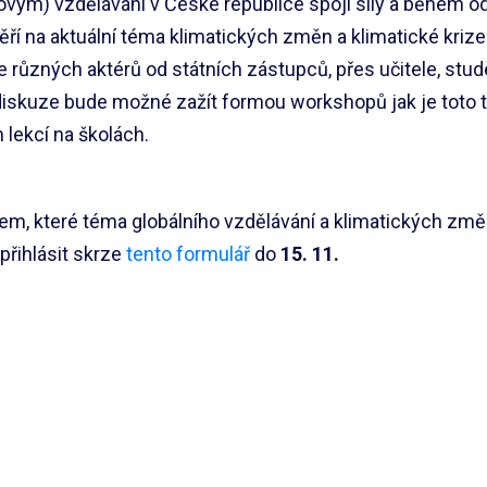
ovým) vzdělávání v České republice spojí síly a během o
í na aktuální téma klimatických změn a klimatické kriz
e různých aktérů od státních zástupců, přes učitele, stud
iskuze bude možné zažít formou workshopů jak je toto
lekcí na školách.
em, které téma globálního vzdělávání a klimatických změ
přihlásit skrze
tento formulář
do
15. 11.