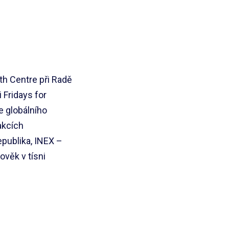
th Centre při Radě
 Fridays for
e globálního
akcích
publika, INEX –
ověk v tísni