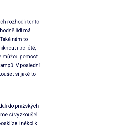
ech rozhodli tento
 hodně lidí má
 Také nám to
iknout i po létě,
kce můžou pomoct
campů. V poslední
oušet si jaké to
dali do pražských
sme si vyzkoušeli
sklízeli několik