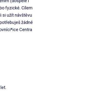
ěním (dospělé i
bo fyzické. Cílem
si užít návštěvu
epotřebuješ žádné
ovníci*ice Centra
let.