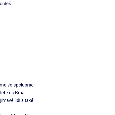
dočteš
eme ve spolupráci
letě do Brna.
ímavé lidi a také