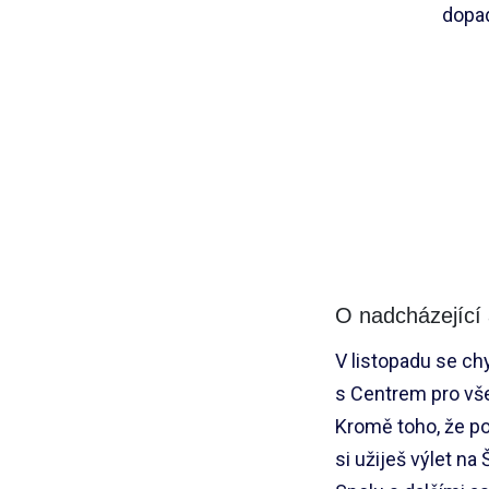
dopad
O nadcházející 
V listopadu se ch
s Centrem pro vše
Kromě toho, že po
si užiješ výlet na