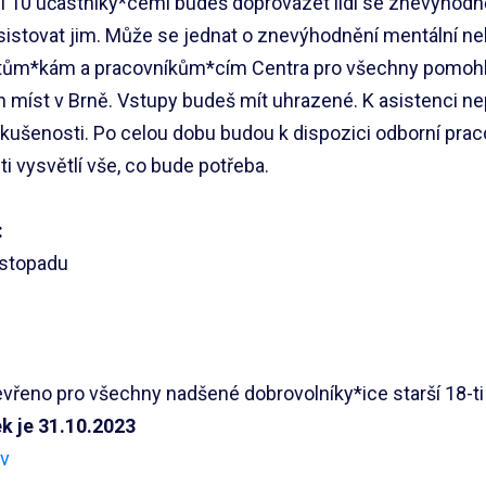
si 10 účastníky*cemi budeš doprovázet lidi se znevýhodn
 asistovat jim. Může se jednat o znevýhodnění mentální ne
ntům*kám a pracovníkům*cím Centra pro všechny pomohli 
 míst v Brně. Vstupy budeš mít uhrazené. K asistenci n
zkušenosti. Po celou dobu budou k dispozici odborní prac
 ti vysvětlí vše, co bude potřeba.
:
istopadu
evřeno pro všechny nadšené dobrovolníky*ice starší 18-ti 
ek je 31.10.2023
1v