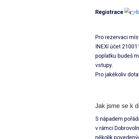
Registrace
b
Pro rezervaci mís
INEXí účet 21001
poplatku budeš mí
vstupy.
Pro jakékoliv dot
Jak jsme se k d
S nápadem pořádat
v rámci Dobrovoln
několik povedený