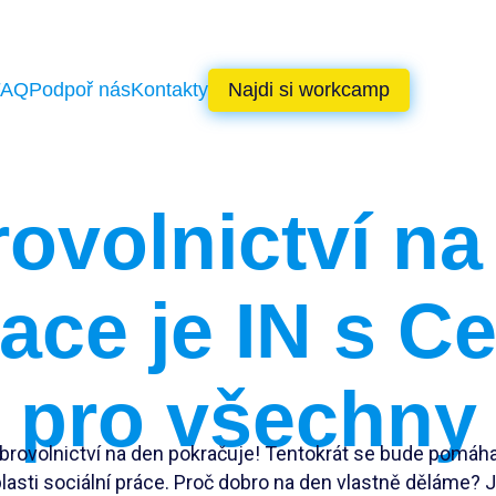
FAQ
Podpoř nás
Kontakty
Najdi si workcamp
ovolnictví na
race je IN s C
pro všechny
brovolnictví na den pokračuje! Tentokrát se bude pomáha
lasti sociální práce. Proč dobro na den vlastně děláme? 