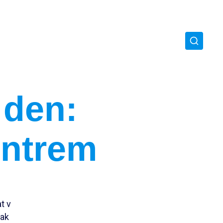
 den:
entrem
t v
Jak