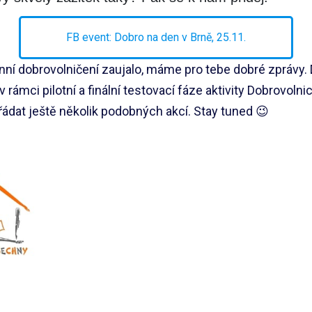
FB event: Dobro na den v Brně, 25.11.
ní dobrovolničení zaujalo, máme pro tebe dobré zprávy. 
mci pilotní a finální testovací fáze aktivity Dobrovolnic
ořádat ještě několik podobných akcí. Stay tuned 😉