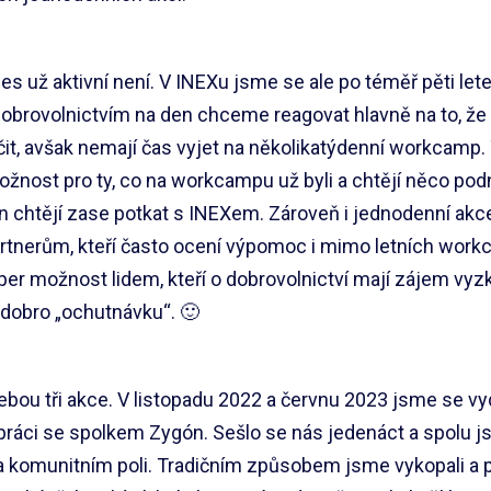
es už aktivní není. V INEXu jsme se ale po téměř pěti let
Dobrovolnictvím na den chceme reagovat hlavně na to, že
it, avšak nemají čas vyjet na několikatýdenní workcamp.
možnost pro ty, co na workcampu už byli a chtějí něco podn
en chtějí zase potkat s INEXem. Zároveň i jednodenní a
rtnerům, kteří často ocení výpomoc i mimo letních work
uper možnost lidem, kteří o dobrovolnictví mají zájem vyzk
u dobro „ochutnávku“. 🙂
ou tři akce. V listopadu 2022 a červnu 2023 jsme se vy
práci se spolkem Zygón. Sešlo se nás jedenáct a spolu j
komunitním poli. Tradičním způsobem jsme vykopali a po