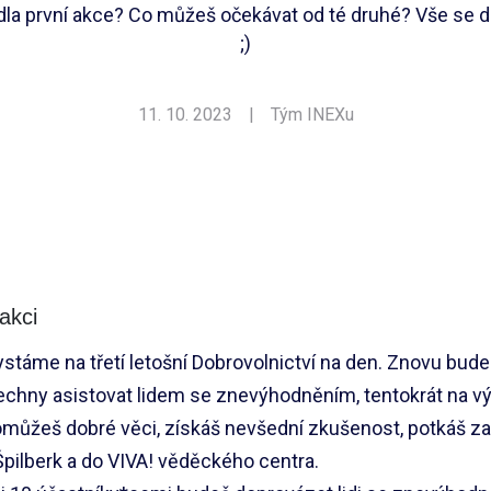
la první akce? Co můžeš očekávat od té druhé? Vše se 
;)
11. 10. 2023
|
Tým INEXu
akci
ystáme na třetí letošní Dobrovolnictví na den. Znovu bud
chny asistovat lidem se znevýhodněním, tentokrát na vý
můžeš dobré věci, získáš nevšední zkušenost, potkáš zaj
 Špilberk a do VIVA! věděckého centra.