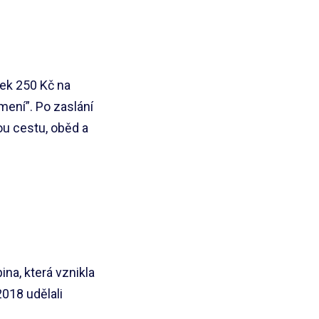
tek 250 Kč na
ení”. Po zaslání
u cestu, oběd a
na, která vznikla
2018 udělali