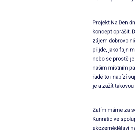
Projekt Na Den dn
koncept oprášit. 
zájem dobrovolnič
přijde, jako fajn 
nebo se prostě j
našim místním pa
řadě to i nabízí s
je a zažít takovo
Zatím máme za seb
Kunratic ve spolu
ekozemědělsví na 