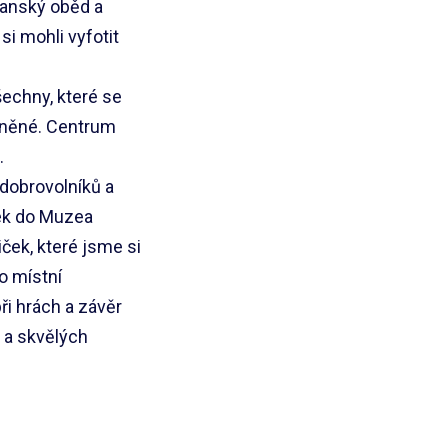
eganský oběd a
si mohli vyfotit
šechny, které se
dněné. Centrum
.
 dobrovolníků a
*ek do Muzea
ček, které jsme si
o místní
ři hrách a závěr
y a skvělých