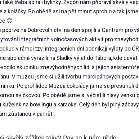
 také třeba sbírali bylinky. Zygón nám připravil skvělý v
 a koláčky. Po obědě asi na pět minut sprchlo a tak jsme 
ce 🙂
 poprvé na Dobrovolnictví na den spojili s Centrem pro v
ytování integračních volnočasových aktivit pro znevýho
odkud v rámci tzv. integračních dní podnikají výlety po ČR
e společně vyrazili na Sladký výlet do Tábora, kde devět
vodilo skupinku znevýhodněných lidí a jejich asistentů
ánu. V muzeu jsme si užili tvorbu marcipánových postavi
mínku. Po prohlídce Muzea čokolády jsme se přesunuli d
ornou svíčkovou. Po obědě jsme si vyčistili hlavy venku p
 u kuželek na bowlingu a karaoke. Celý den byl plný zábav
nám zůstanou v paměti.
ý skvělý zážitek taky? Pak se k nám přidej.