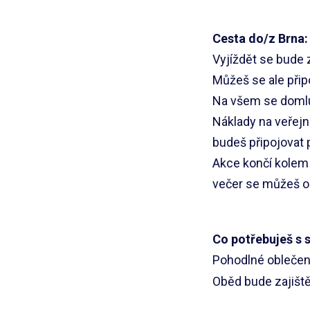
Cesta do/z Brna:
Vyjíždět se bude z
Můžeš se ale přip
Na všem se domlu
Náklady na veřejn
budeš připojovat
Akce končí kolem 2
večer se můžeš odp
Co potřebuješ s 
Pohodlné oblečení,
Oběd bude zajištěn