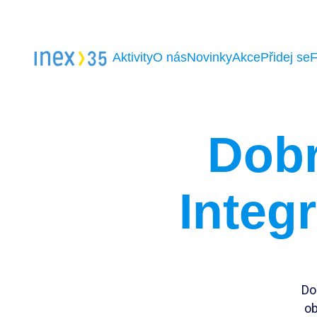
Aktivity
O nás
Novinky
Akce
Přidej se
Dobr
Integ
Do
ob