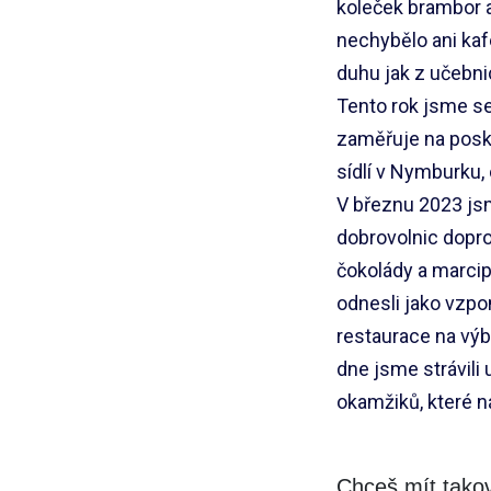
koleček brambor a
nechybělo ani kafe
duhu jak z učebni
Tento rok jsme se
zaměřuje na posk
sídlí v Nymburku, 
V březnu 2023 jsm
dobrovolnic dopro
čokolády a marcip
odnesli jako vzpo
restaurace na výb
dne jsme strávili
okamžiků, které 
Chceš mít takov