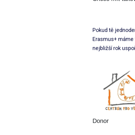
Pokud tě jednoden
Erasmus+ máme v rá
nejbližší rok usp
Donor