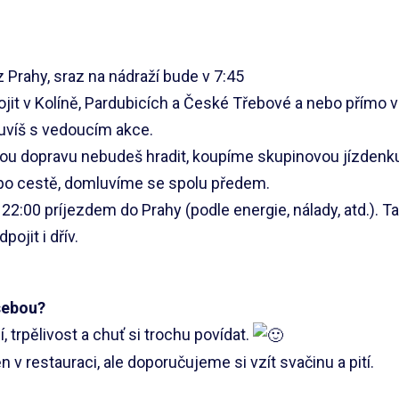
 Prahy, sraz na nádraží bude v 7:45
ojit v Kolíně, Pardubicích a České Třebové a nebo přímo v
víš s vedoucím akce.
ou dopravu nebudeš hradit, koupíme skupinovou jízdenku.
 po cestě, domluvíme se spolu předem.
2:00 príjezdem do Prahy (podle energie, nálady, atd.). Tak
ojit i dřív.
sebou?
 trpělivost a chuť si trochu povídat.
 v restauraci, ale doporučujeme si vzít svačinu a pití.