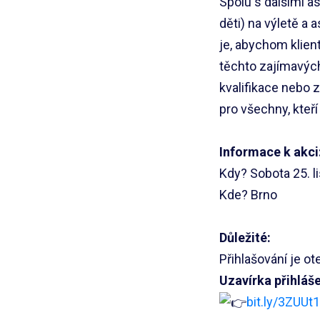
Spolu s dalšími a
děti) na výletě a
je, abychom klie
těchto zajímavých
kvalifikace nebo 
pro všechny, kteří
Informace k akci
Kdy? Sobota 25. l
Kde? Brno
Důležité:
Přihlašování je ot
Uzavírka přihláš
bit.ly/3ZUUt