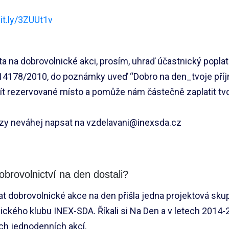
it.ly/3ZUUt1v
ta na dobrovolnické akci, prosím, uhraď účastnický popla
14178/2010, do poznámky uveď “Dobro na den_tvoje příjm
t rezervované místo a pomůže nám částečně zaplatit tvo
azy neváhej napsat na vzdelavani@inexsda.cz
obrovolnictví na den dostali?
 dobrovolnické akce na den přišla jedna projektová skupi
ického klubu INEX-SDA. Říkali si Na Den a v letech 2014-
ch jednodenních akcí.