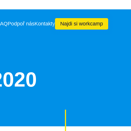
FAQ
Podpoř nás
Kontakty
Najdi si workcamp
2020