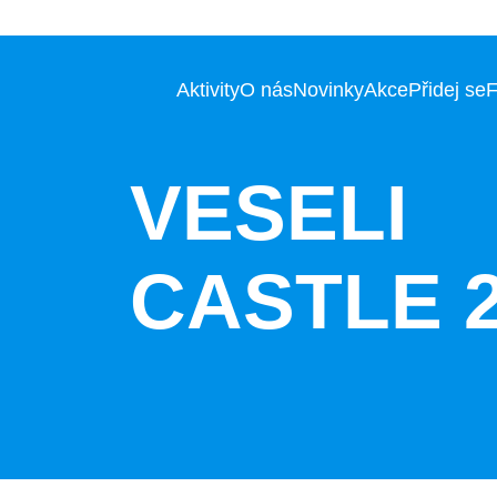
Aktivity
O nás
Novinky
Akce
Přidej se
VESELI
CASTLE 