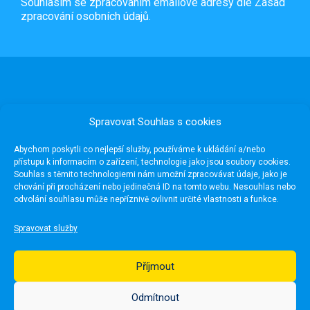
Souhlasím se zpracováním emailové adresy dle
Zásad
zpracování osobních údajů.
Spravovat Souhlas s cookies
Abychom poskytli co nejlepší služby, používáme k ukládání a/nebo
přístupu k informacím o zařízení, technologie jako jsou soubory cookies.
Souhlas s těmito technologiemi nám umožní zpracovávat údaje, jako je
chování při procházení nebo jedinečná ID na tomto webu. Nesouhlas nebo
odvolání souhlasu může nepříznivě ovlivnit určité vlastnosti a funkce.
Užitečné odkazy
Spravovat služby
Média
Pro školy
Příjmout
Fotogalerie
Publikace
Odmítnout