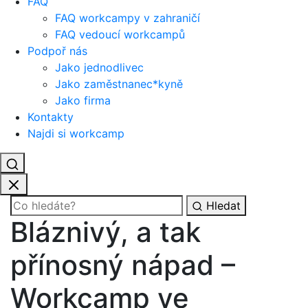
FAQ
FAQ workcampy v zahraničí
FAQ vedoucí workcampů
Podpoř nás
Jako jednodlivec
Jako zaměstnanec*kyně
Jako firma
Kontakty
Najdi si workcamp
Hledat
Bláznivý, a tak
přínosný nápad –
Workcamp ve