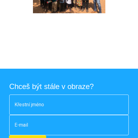
Chceš být stále v obraze?