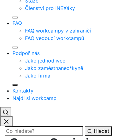
Stáže
Členství pro INEXáky
FAQ
FAQ workcampy v zahraničí
FAQ vedoucí workcampů
Podpoř nás
Jako jednodlivec
Jako zaměstnanec*kyně
Jako firma
Kontakty
Najdi si workcamp
Hledat