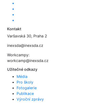
Kontakt
Varšavská 30, Praha 2
inexsda@inexsda.cz
Workcampy:
workcamp@inexsda.cz
Užitečné odkazy
Média
Pro školy
Fotogalerie
Publikace
Výroční zprávy