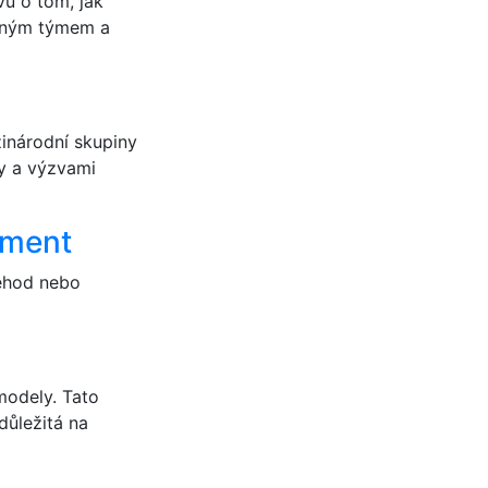
u o tom, jak
silným týmem a
inárodní skupiny
ty a výzvami
ement
nehod nebo
modely. Tato
důležitá na