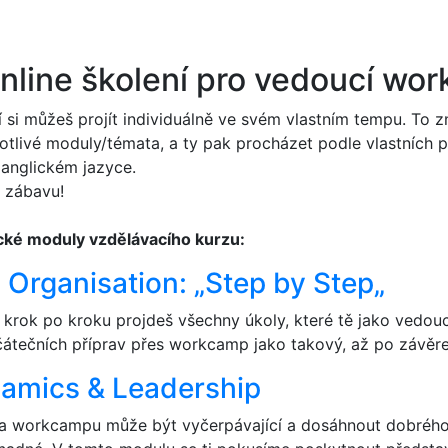
online školení pro vedoucí wo
í si můžeš projít individuálně ve svém vlastním tempu. To z
tlivé moduly/témata, a ty pak procházet podle vlastních p
v anglickém jazyce.
 zábavu!
cké moduly vzdělávacího kurzu:
Organisation: „
Step by Step
„
 krok po kroku projdeš všechny úkoly, které tě jako vedo
očátečních příprav přes workcamp jako takový, až po závěr
amics & Leadership
na workcampu může být vyčerpávající a dosáhnout dobrého