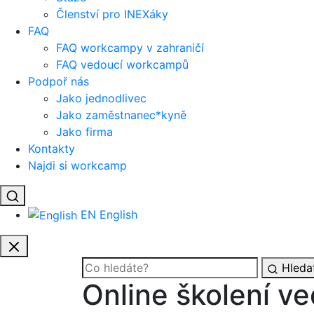
Členství pro INEXáky
FAQ
FAQ workcampy v zahraničí
FAQ vedoucí workcampů
Podpoř nás
Jako jednodlivec
Jako zaměstnanec*kyně
Jako firma
Kontakty
Najdi si workcamp
EN
English
Hleda
Online školení v