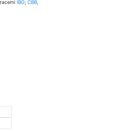
izacemi
IBG
;
CBB
,