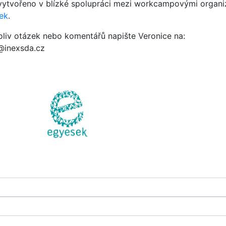
 vytvořeno v blízké spolupráci mezi workcampovými organ
ek
.
oliv otázek nebo komentářů napište Veronice na:
@inexsda.cz