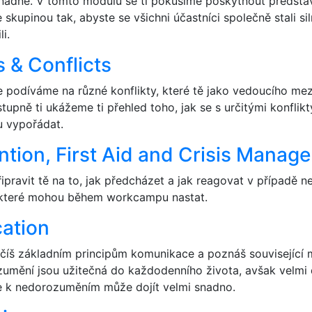
nadné. V tomto modulu se ti pokusíme poskytnout představ
skupinou tak, abyste se všichni účastníci společně stali 
i.
 & Conflicts
 podíváme na různé konflikty, které tě jako vedoucího mez
upně ti ukážeme ti přehled toho, jak se s určitými konflik
 vypořádat.
ntion, First Aid and Crisis Manag
ipravit tě na to, jak předcházet a jak reagovat v případě 
, které mohou během workcampu nastat.
ation
učíš základním principům komunikace a poznáš související 
umění jsou užitečná do každodenního života, avšak velmi 
 k nedorozuměním může dojít velmi snadno.