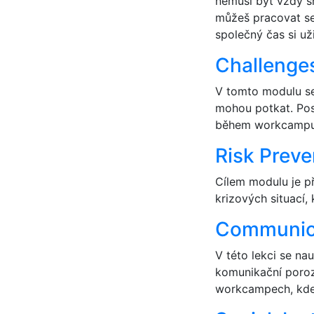
nemusí být vždy s
můžeš pracovat se 
společný čas si užil
Challenges
V tomto modulu se
mohou potkat. Post
během workcampu
Risk Preve
Cílem modulu je př
krizových situací
Communic
V této lekci se na
komunikační poroz
workcampech, kde