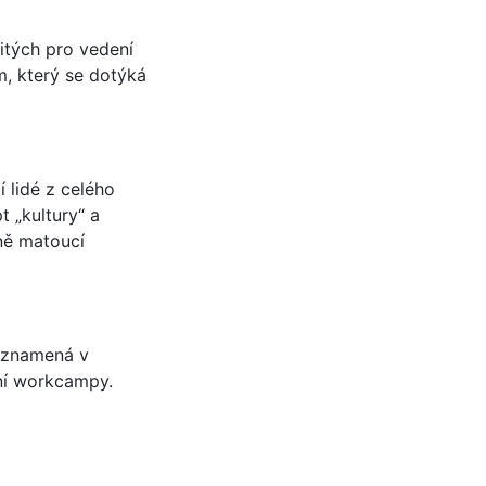
itých pro vedení
, který se dotýká
 lidé z celého
t „kultury“ a
ně matoucí
o znamená v
dní workcampy.