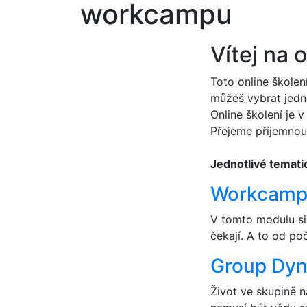
workcampu
Vítej na 
Toto online školen
můžeš vybrat jedno
Online školení je 
Přejeme příjemnou
Jednotlivé temati
Workcamp 
V tomto modulu si
čekají. A to od p
Group Dyn
Život ve skupině 