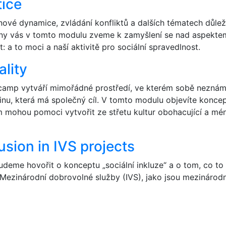
tice
nové dynamice, zvládání konfliktů a dalších tématech důlež
ny vás v tomto modulu zveme k zamyšlení se nad aspektem
: a to moci a naší aktivitě pro sociální spravedlnost.
ality
amp vytváří mimořádné prostředí, ve kterém sobě neznámí
inu, která má společný cíl. V tomto modulu objevíte koncep
ám mohou pomoci vytvořit ze střetu kultur obohacující a mé
usion in IVS projects
deme hovořit o konceptu „sociální inkluze“ a o tom, co t
 Mezinárodní dobrovolné služby (IVS), jako jsou mezináro