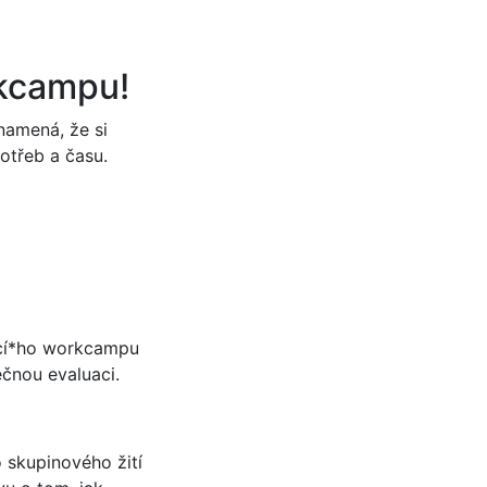
rkcampu!
namená, že si
otřeb a času.
ucí*ho workcampu
ečnou evaluaci.
 skupinového žití