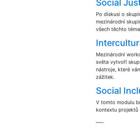
Social Jus
Po diskusi o skupi
mezinárodní skupi
všech těchto témat
Intercultur
Mezinárodní workc
světa vytvoří skup
nástroje, které v
zážitek.
Social Incl
V tomto modulu bu
kontextu projektů
—–