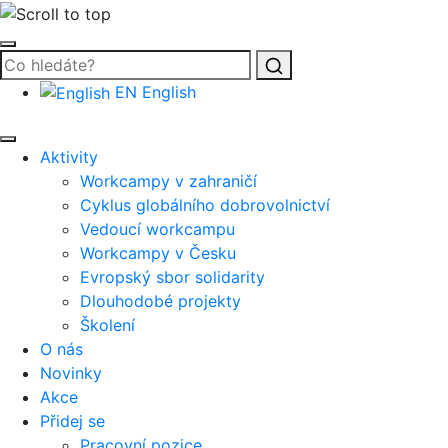
Vyhledat
EN
English
Aktivity
Workcampy v zahraničí
Cyklus globálního dobrovolnictví
Vedoucí workcampu
Workcampy v Česku
Evropský sbor solidarity
Dlouhodobé projekty
Školení
O nás
Novinky
Akce
Přidej se
Pracovní pozice