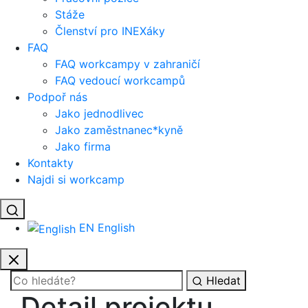
Stáže
Členství pro INEXáky
FAQ
FAQ workcampy v zahraničí
FAQ vedoucí workcampů
Podpoř nás
Jako jednodlivec
Jako zaměstnanec*kyně
Jako firma
Kontakty
Najdi si workcamp
EN
English
Hledat
Detail projektu