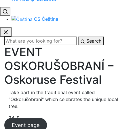
CS
Čeština
Search
EVENT
OSKORUŠOBRANÍ –
Oskoruse Festival
Take part in the traditional event called
“Oskorušobraní” which celebrates the unique local
tree.
24. 9.
Event page