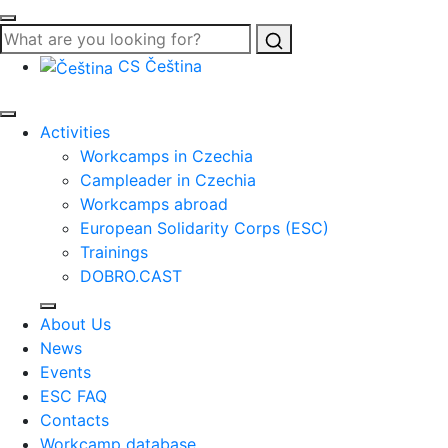
Search
CS
Čeština
Activities
Workcamps in Czechia
Campleader in Czechia
Workcamps abroad
European Solidarity Corps (ESC)
Trainings
DOBRO.CAST
About Us
News
Events
ESC FAQ
Contacts
Workcamp database