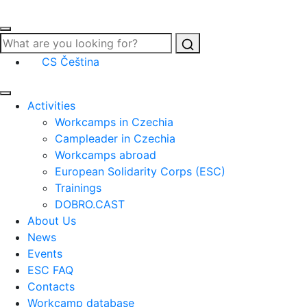
Search
CS
Čeština
Activities
Workcamps in Czechia
Campleader in Czechia
Workcamps abroad
European Solidarity Corps (ESC)
Trainings
DOBRO.CAST
About Us
News
Events
ESC FAQ
Contacts
Workcamp database