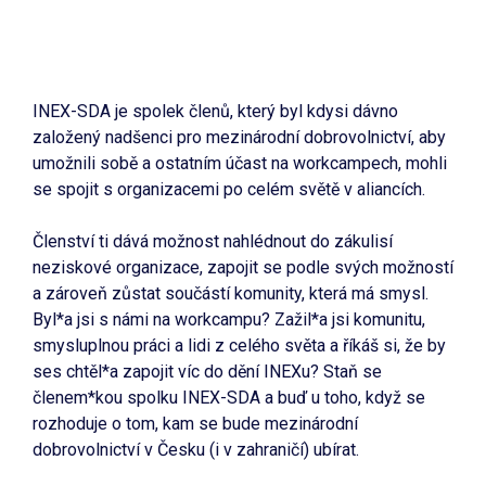
INEX-SDA je spolek členů, který byl kdysi dávno
založený nadšenci pro mezinárodní dobrovolnictví, aby
umožnili sobě a ostatním účast na workcampech, mohli
se spojit s organizacemi po celém světě v aliancích.
Členství ti dává možnost nahlédnout do zákulisí
neziskové organizace, zapojit se podle svých možností
a zároveň zůstat součástí komunity, která má smysl.
Byl*a jsi s námi na workcampu? Zažil*a jsi komunitu,
smysluplnou práci a lidi z celého světa a říkáš si, že by
ses chtěl*a zapojit víc do dění INEXu? Staň se
členem*kou spolku INEX-SDA a buď u toho, když se
rozhoduje o tom, kam se bude mezinárodní
dobrovolnictví v Česku (i v zahraničí) ubírat.