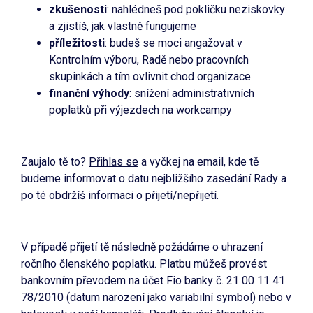
zkušenosti
: nahlédneš pod pokličku neziskovky
a zjistíš, jak vlastně fungujeme
příležitosti
: budeš se moci angažovat v
Kontrolním výboru, Radě nebo pracovních
skupinkách a tím ovlivnit chod organizace
finanční výhody
: snížení administrativních
poplatků při výjezdech na workcampy
Zaujalo tě to?
Přihlas se
a vyčkej na email, kde tě
budeme informovat o datu nejbližšího zasedání Rady a
po té obdržíš informaci o přijetí/nepřijetí.
V případě přijetí tě následně požádáme o uhrazení
ročního členského poplatku. Platbu můžeš provést
bankovním převodem na účet Fio banky č. 21 00 11 41
78/2010 (datum narození jako variabilní symbol) nebo v