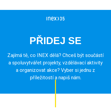
Vedoucí workcampu
Workcampy v Česku
Evropský sbor solidarity
Pracovní pozice
PŘIDEJ SE
Dlouhodobé projekty
Stáže
FAQ workcampy v zahraničí
Školení
Zajímá tě, co INEX dělá? Chceš být součástí
Členství pro INEXáky
FAQ vedoucí workcampů
a spoluvytvářet projekty, vzdělávací aktivity
Jako jednodlivec
a organizovat akce? Vyber si jednu z
Jako zaměstnanec*kyně
příležitostí a napiš nám.
Jako firma