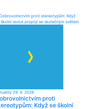
tuality
29. 6. 2026
obrovolnictvím proti
tereotypům: Když se školní