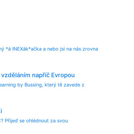
ílený *á INEXák*ačka a nebo jsi na nás zrovna
 vzděláním napříč Evropou
earning by Bussing, který tě zavede z
i
? Přijeď se ohlédnout za svou