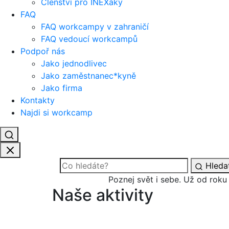
Členství pro INEXáky
FAQ
FAQ workcampy v zahraničí
FAQ vedoucí workcampů
Podpoř nás
Jako jednodlivec
Jako zaměstnanec*kyně
Jako firma
Kontakty
Najdi si workcamp
Hleda
Poznej svět i sebe.
Už od roku
Naše aktivity