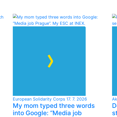
European Solidarity Corps
17. 7. 2026
Ak
My mom typed three words
D
into Google: “Media job
s