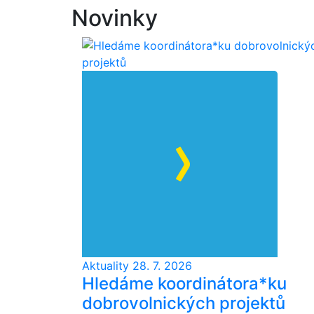
Novinky
Aktuality
28. 7. 2026
Hledáme koordinátora*ku
dobrovolnických projektů