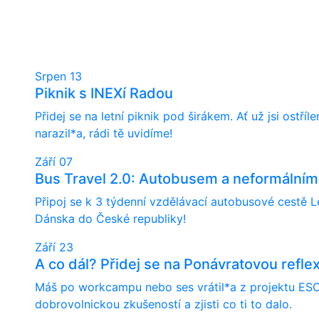
Srpen
13
Piknik s INEXí Radou
Přidej se na letní piknik pod širákem. Ať už jsi ostř
narazil*a, rádi tě uvidíme!
Září
07
Bus Travel 2.0: Autobusem a neformálním
Připoj se k 3 týdenní vzdělávací autobusové cestě L
Dánska do České republiky!
Září
23
A co dál? Přidej se na Ponávratovou reflex
Máš po workcampu nebo ses vrátil*a z projektu ESC
dobrovolnickou zkušeností a zjisti co ti to dalo.