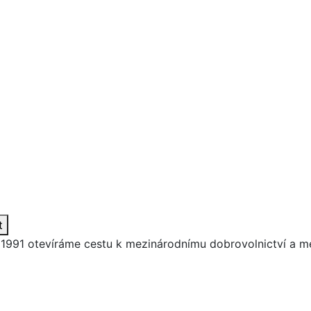
t
 1991
otevíráme cestu k
mezinárodnímu dobrovolnictví
a
me