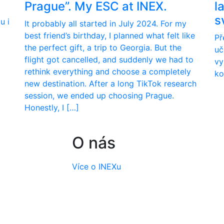
Prague”. My ESC at INEX.
l
s
u i
It probably all started in July 2024. For my
best friend’s birthday, I planned what felt like
Př
the perfect gift, a trip to Georgia. But the
uč
flight got cancelled, and suddenly we had to
vy
rethink everything and choose a completely
ko
new destination. After a long TikTok research
session, we ended up choosing Prague.
Honestly, I […]
O nás
Více o INEXu